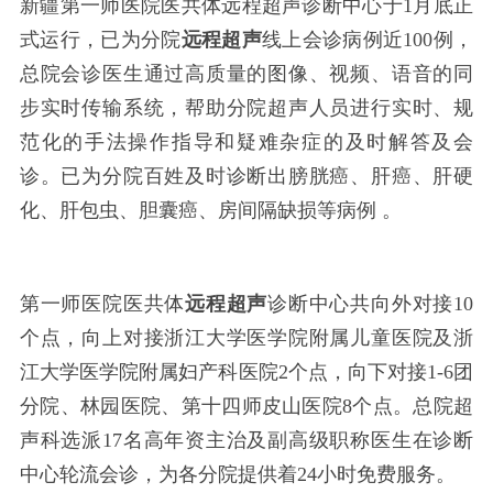
新疆第一师医院医共体远程超声诊断中心于
1月底正
式运行，已为分院
远程超声
线上会诊病例近
100例，
总院会诊医生通过高质量的图像、视频、语音的同
步实时传输系统，帮助分院超声人员进行实时、规
范化的手法操作指导和疑难杂症的及时解答及会
诊。已为分院百姓及时诊断出膀胱癌、肝癌、肝硬
化、肝包虫、胆囊癌、房间隔缺损等病例
。
第一师医院医共体
远程超声
诊断中心共向外对接
10
个点，向上对接浙江大学医学院附属儿童医院及浙
江大学医学院附属妇产科医院2个点，向下对接1-6团
分院、林园医院、第十四师皮山医院8个点。总院超
声科选派17名高年资主治及副高级职称医生在诊断
中心轮流会诊，为各分院提供着24小时免费服务。