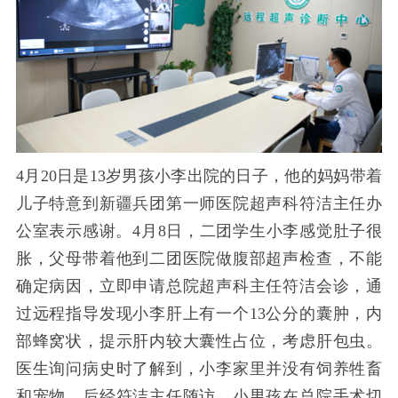
4月20日是13岁男孩小李出院的日子，他的妈妈带着
儿子特意到新疆兵团第一师医院超声科符洁主任办
公室表示感谢。4月8日，二团学生小李感觉肚子很
胀，父母带着他到二团医院做腹部超声检查，不能
确定病因，立即申请总院超声科主任符洁会诊，通
过远程指导发现小李肝上有一个13公分的囊肿，内
部蜂窝状，提示肝内较大囊性占位，考虑肝包虫。
医生询问病史时了解到，小李家里并没有饲养牲畜
和宠物。后经符洁主任随访，小男孩在总院手术切