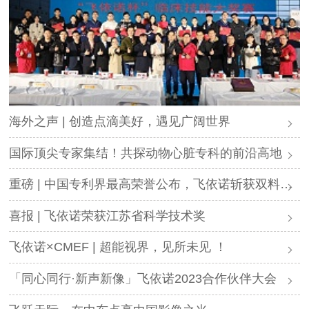
海外之声 | 创造点滴美好，遇见广阔世界
国际顶尖专家集结！共探动物心脏专科的前沿高地
重磅 | 中国专利界最高荣誉公布，飞依诺斩获双料大奖
喜报 | 飞依诺荣获江苏省科学技术奖
飞依诺×CMEF | 超能视界，见所未见 ！
「同心同行·新声新像」飞依诺2023合作伙伴大会