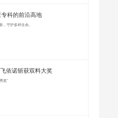
脏专科的前沿高地
新，守护多样生命。
，飞依诺斩获双料大奖
秀奖”