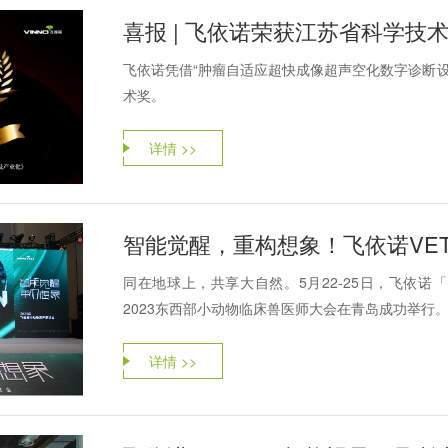
喜报 | 飞依诺荣获江苏省科学技
飞依诺凭借“肿瘤自适应超快成像超声空化数字诊断设
术奖。
详情 >>
智能觉醒，重构想象！飞依诺VE
同在地球上，共享大自然。5月22-25日，飞依
2023东西部小动物临床兽医师大会在青岛成功举行。
详情 >>