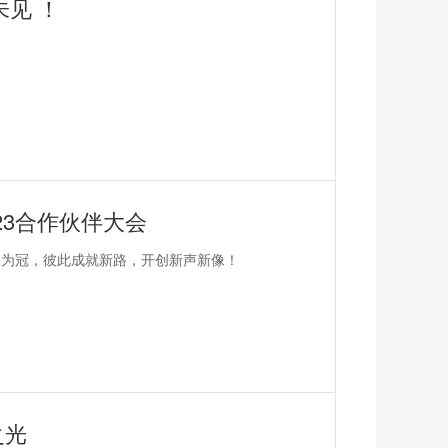
未见 ！
23合作伙伴大会
棘为冠，彼此成就新路，开创新声新像！
之光