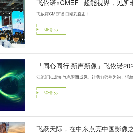
飞依诺×CMEF | 超能视界，见所
飞依诺CMEF首日精彩直击！
详情 >>
「同心同行·新声新像」飞依诺20
江流汇以成海,气息聚而成风。让我们劈荆为袍，斩
详情 >>
飞跃天际，在中东点亮中国影像