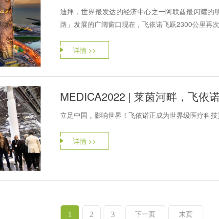
迪拜，世界最发达的经济中心之一阿联酋最闪耀的
路」发展的广阔窗口现在，飞依诺飞跃2300公里再次
详情 >>
MEDICA2022 | 莱茵河畔，
立足中国，影响世界！飞依诺正成为世界级医疗科技
详情 >>
1
2
3
下一页
末页