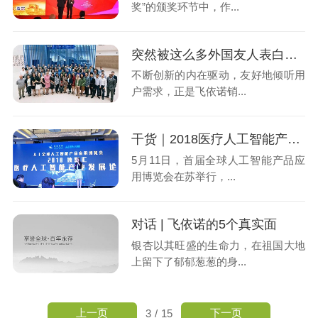
奖”的颁奖环节中，作...
突然被这么多外国友人表白是一种什么体验？
不断创新的内在驱动，友好地倾听用
户需求，正是飞依诺销...
干货｜2018医疗人工智能产业论坛，风吹向哪里？
5月11日，首届全球人工智能产品应
用博览会在苏举行，...
对话 | 飞依诺的5个真实面
银杏以其旺盛的生命力，在祖国大地
上留下了郁郁葱葱的身...
上一页
下一页
3
/
15