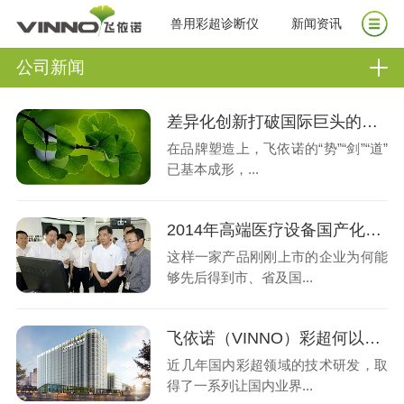
兽用彩超诊断仪
新闻资讯
公司新闻
差异化创新打破国际巨头的垄断地位--中国经营报对飞依诺专访
在品牌塑造上，飞依诺的“势”“剑”“道”
已基本成形，...
2014年高端医疗设备国产化的第二浪潮——国务院副总理汪洋考察飞依诺彩超
这样一家产品刚刚上市的企业为何能
够先后得到市、省及国...
飞依诺（VINNO）彩超何以乍现即火
近几年国内彩超领域的技术研发，取
得了一系列让国内业界...